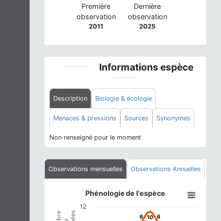
Première
Dernière
observation
observation
2011
2025
Informations espèce
Description
Biologie & écologie
Menaces & pressions
Sources
Synonymes
Non renseigné pour le moment
Observations mensuelles
Observations Annuelles
Phénologie de l'espèce
Phénologie de l'espèce
Line chart with 12 data points.
12
View as data table, Phénologie de l'espèce
6
6
6
6
10
10