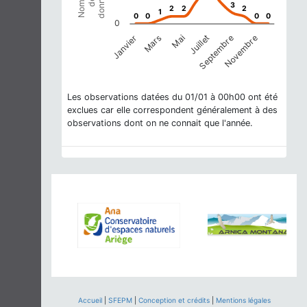
données
Nombre
The chart has 1 X axis displaying categories.
de
3
3
2
2
2
2
2
2
1
1
The chart has 1 Y axis displaying Nombre de données. Dat
0
0
0
0
0
0
0
0
0
Janvier
Mars
Mai
Juillet
Septembre
Novembre
End of interactive chart.
Les observations datées du 01/01 à 00h00 ont été
exclues car elle correspondent généralement à des
observations dont on ne connait que l'année.
Accueil
|
SFEPM
|
Conception et crédits
|
Mentions légales