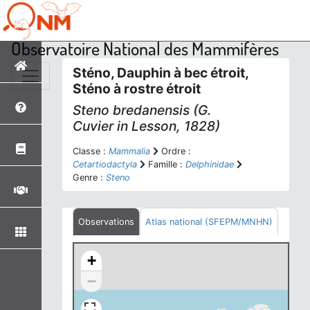
Observatoire National des Mammifères
Sténo, Dauphin à bec étroit,
Sténo à rostre étroit
Steno bredanensis
(G.
Cuvier
in
Lesson, 1828)
Classe :
Mammalia
Ordre :
Cetartiodactyla
Famille :
Delphinidae
Genre :
Steno
Observations
Atlas national (SFEPM/MNHN)
+
−