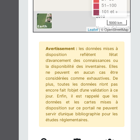
51–100
101 et +
2010
5000 km
Nombre d'observations-m
Leaflet
| © OpenStreetMap
Avertissement :
les données mises à
disposition reflètent l’état
d’avancement des connaissances ou
la disponibilité des inventaires. Elles
ne peuvent en aucun cas être
considérées comme exhaustives. De
plus, toutes les données n’ont pas
encore fait l’objet d’une validation à ce
jour. Enfin, il est rappelé que les
données et les cartes mises à
disposition sur ce portail ne peuvent
servir d’unique bibliographie pour les
études réglementaires.