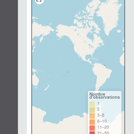
Nombre
d'observations
1
2
3–5
6–10
11–20
21–50