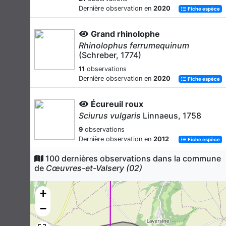
Dernière observation en
2020
Fiche espèce
Grand rhinolophe
Rhinolophus ferrumequinum
(Schreber, 1774)
11
observations
Dernière observation en
2020
Fiche espèce
Écureuil roux
Sciurus vulgaris
Linnaeus, 1758
9
observations
Dernière observation en
2012
Fiche espèce
100 dernières observations dans la commune
-
de
Cœuvres-et-Valsery (02)
Chiroptera Blumenbach, 1779
9
observations
+
Dernière observation en
2020
Fiche espèce
−
Murin de Daubenton