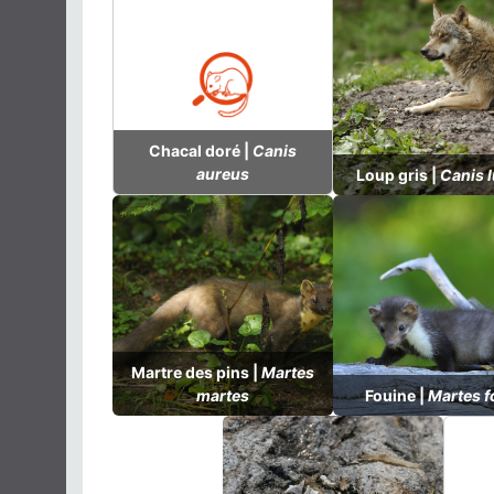
Chacal doré |
Canis
aureus
Loup gris |
Canis 
Martre des pins |
Martes
martes
Fouine |
Martes f