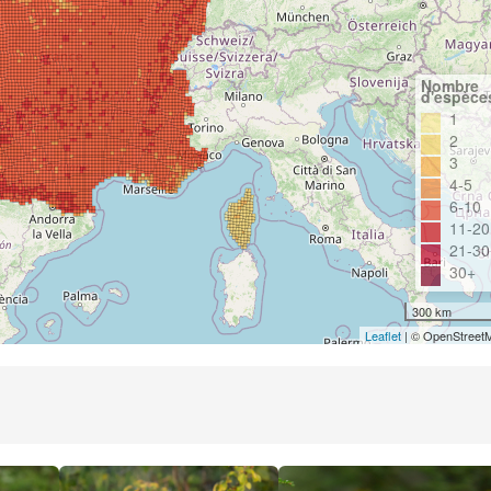
Nombre
d'espèce
1
2
3
4-5
6-10
11-20
21-30
30+
300 km
Leaflet
| © OpenStreet