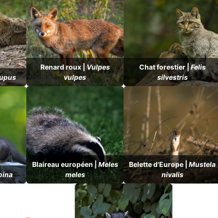
Renard roux |
Vulpes
Chat forestier |
Felis
lupus
vulpes
silvestris
Blaireau européen |
Meles
Belette d'Europe |
Mustela
oina
meles
nivalis