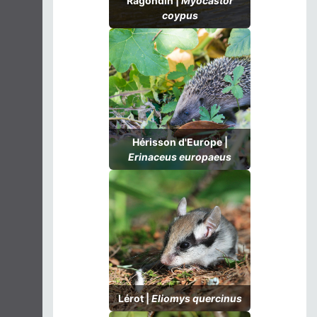
Ragondin |
Myocastor
coypus
Hérisson d'Europe |
Erinaceus europaeus
Lérot |
Eliomys quercinus