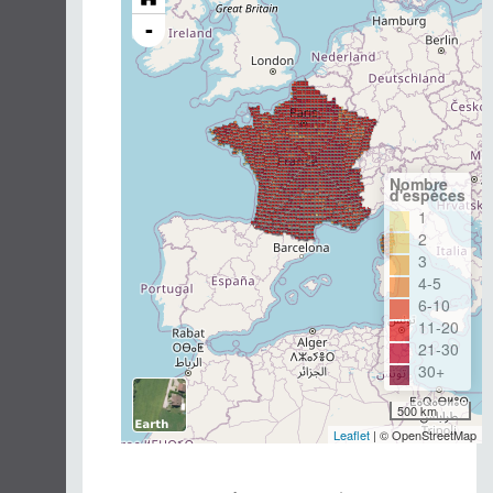
-
Nombre
d'espèces
1
2
3
4-5
6-10
11-20
21-30
30+
500 km
Leaflet
| © OpenStreetMap
Année d'observation