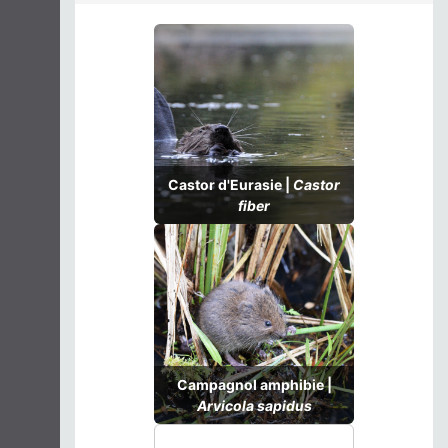
Castor d'Eurasie |
Castor
fiber
Campagnol amphibie |
Arvicola sapidus