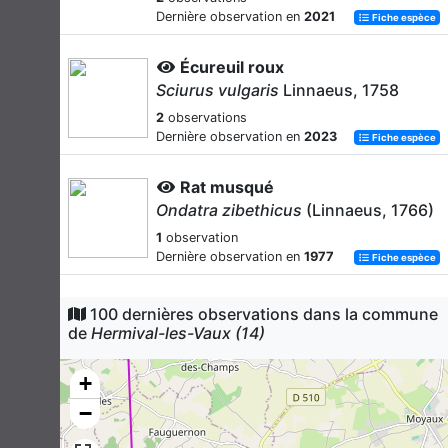
Dernière observation en
2021
Fiche espèce
Écureuil roux
Sciurus vulgaris
Linnaeus, 1758
2
observations
Dernière observation en
2023
Fiche espèce
Rat musqué
Ondatra zibethicus
(Linnaeus, 1766)
1
observation
Dernière observation en
1977
Fiche espèce
Muscardin
100 dernières observations dans la commune
Muscardinus avellanarius
(Linnaeus,
de
Hermival-les-Vaux (14)
1758)
1
observation
+
Dernière observation en
2023
Fiche espèce
−
Ragondin