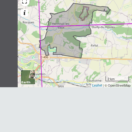
Myocastor coypus
(Molina, 1782)
1
observation
Dernière observation en
2021
Fiche espèce
2 km
Leaflet
| © OpenStreetMap