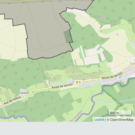
500 m
Leaflet
| © OpenStreetMap