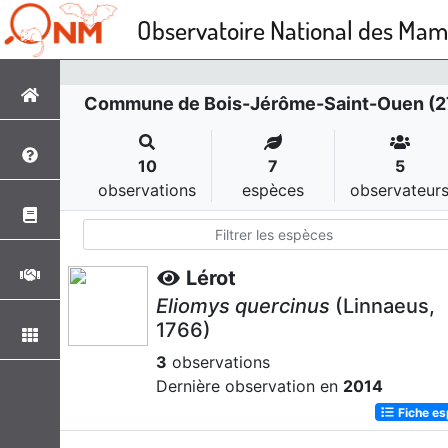
Observatoire National des Ma
Commune de Bois-Jérôme-Saint-Ouen (2
10
7
5
observations
espèces
observateur
Lérot
Eliomys quercinus
(Linnaeus,
1766)
3
observations
Dernière observation en
2014
Fiche e