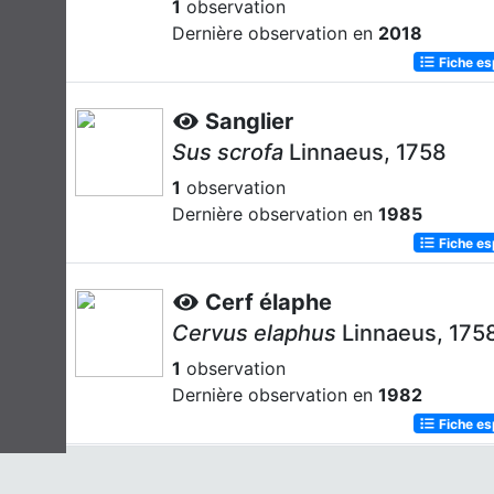
1
observation
Dernière observation en
2018
Fiche e
Sanglier
Sus scrofa
Linnaeus, 1758
1
observation
Dernière observation en
1985
Fiche e
Cerf élaphe
Cervus elaphus
Linnaeus, 175
1
observation
Dernière observation en
1982
Fiche e
Lièvre d'Europe