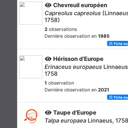
Chevreuil européen
Capreolus capreolus
(Linnaeus
1758)
2
observations
Dernière observation en
1985
Fiche e
Hérisson d'Europe
Erinaceus europaeus
Linnaeus
1758
1
observation
Dernière observation en
2021
Fiche e
Taupe d'Europe
Talpa europaea
Linnaeus, 175