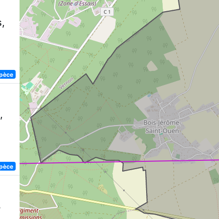
,
spèce
,
spèce
8