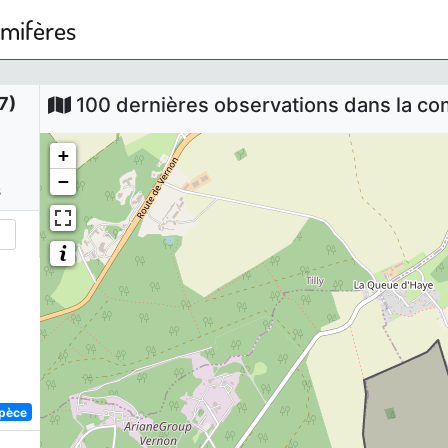
mmifères
7)
100 dernières observations dans la 
+
−
s
spèce