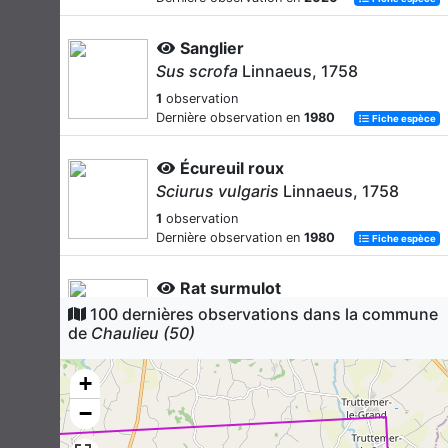
Sanglier
Sus scrofa
Linnaeus, 1758
1
observation
Dernière observation en
1980
Fiche espèce
Écureuil roux
Sciurus vulgaris
Linnaeus, 1758
1
observation
Dernière observation en
1980
Fiche espèce
Rat surmulot
Rattus norvegicus
(Berkenhout,
100 dernières observations dans la commune
1769)
de
Chaulieu (50)
1
observation
Dernière observation en
1979
+
Fiche espèce
−