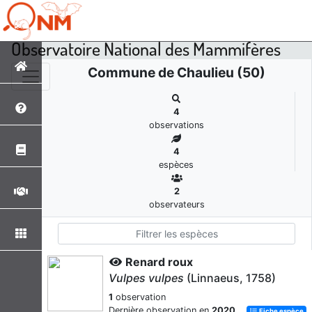
Observatoire National des Mammifères
Commune de Chaulieu (50)
4
observations
4
espèces
2
observateurs
Renard roux
Vulpes vulpes
(Linnaeus, 1758)
1
observation
Dernière observation en
2020
Fiche espèce