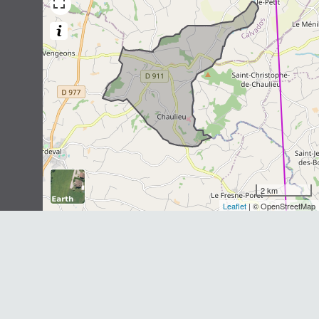
2 km
Leaflet
| © OpenStreetMap