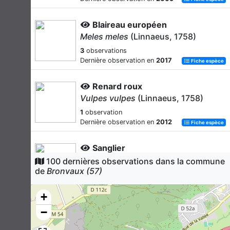
Blaireau européen
Meles meles
(Linnaeus, 1758)
3
observations
Dernière observation en
2017
Fiche espèce
Renard roux
Vulpes vulpes
(Linnaeus, 1758)
1
observation
Dernière observation en
2012
Fiche espèce
Sanglier
Sus scrofa
Linnaeus, 1758
100 dernières observations dans la commune
de
Bronvaux (57)
1
observation
Dernière observation en
1985
Fiche espèce
+
Chevreuil européen
−
Capreolus capreolus
(Linnaeus,