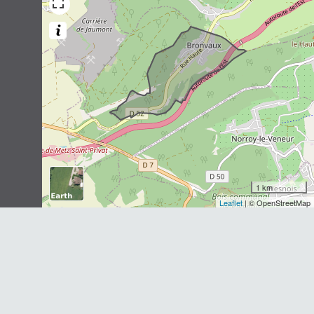
1758)
1
observation
Dernière observation en
1985
Fiche espèce
Chat forestier
Felis silvestris
Schreber, 1775
1
observation
Dernière observation en
2013
Fiche espèce
1 km
Leaflet
| © OpenStreetMap