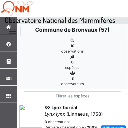
Observatoire National des Mammifères
Commune de Bronvaux (57)
10
observations
6
espèces
3
observateurs
Lynx boréal
Lynx lynx
(Linnaeus, 1758)
3
observations
Dernière observation en
2009
Fiche espèce