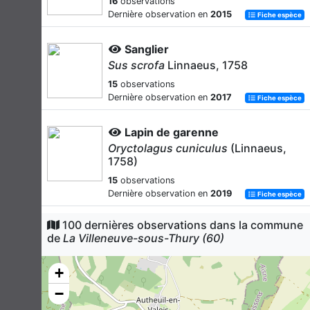
16
observations
Dernière observation en
2015
Fiche espèce
Sanglier
Sus scrofa
Linnaeus, 1758
15
observations
Dernière observation en
2017
Fiche espèce
Lapin de garenne
Oryctolagus cuniculus
(Linnaeus,
1758)
15
observations
Dernière observation en
2019
Fiche espèce
100 dernières observations dans la commune
Lièvre d'Europe
de
La Villeneuve-sous-Thury (60)
Lepus europaeus
Pallas, 1778
13
observations
+
Dernière observation en
2016
Fiche espèce
−