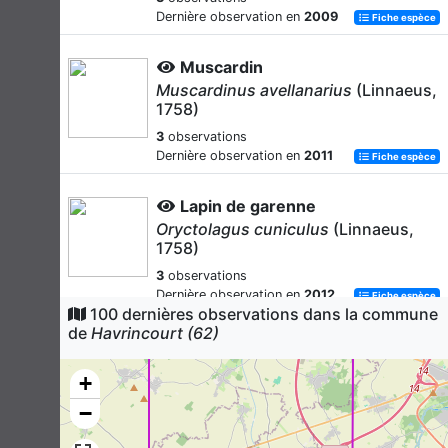
Dernière observation en
2009
Fiche espèce
Muscardin
Muscardinus avellanarius
(Linnaeus,
1758)
3
observations
Dernière observation en
2011
Fiche espèce
Lapin de garenne
Oryctolagus cuniculus
(Linnaeus,
1758)
3
observations
Dernière observation en
2012
Fiche espèce
100 dernières observations dans la commune
de
Havrincourt (62)
Sanglier
Sus scrofa
Linnaeus, 1758
+
2
observations
−
Dernière observation en
2011
Fiche espèce