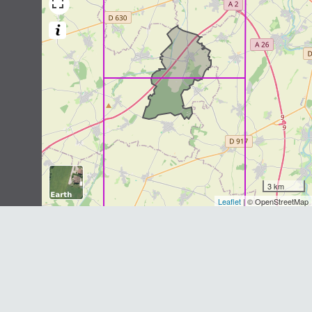
Écureuil roux
Sciurus vulgaris
Linnaeus, 1758
2
observations
Dernière observation en
1980
Fiche espèce
Musaraigne pygmée
Sorex minutus
Linnaeus, 1766
1
observation
Dernière observation en
1981
Fiche espèce
Musaraigne couronnée
3 km
Sorex coronatus
Millet, 1828
Leaflet
| © OpenStreetMap
1
observation
Dernière observation en
1981
Fiche espèce
Crocidure musette
Crocidura russula
(Hermann, 1780)
1
observation
Dernière observation en
1981
Fiche espèce