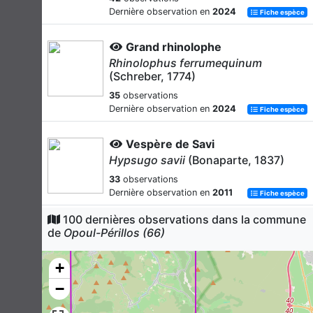
Dernière observation en
2024
Fiche espèce
Grand rhinolophe
Rhinolophus ferrumequinum
(Schreber, 1774)
35
observations
Dernière observation en
2024
Fiche espèce
Vespère de Savi
Hypsugo savii
(Bonaparte, 1837)
33
observations
Dernière observation en
2011
Fiche espèce
100 dernières observations dans la commune
Petit rhinolophe
de
Opoul-Périllos (66)
Rhinolophus hipposideros
(Borkhausen, 1797)
+
31
observations
−
Dernière observation en
2024
Fiche espèce