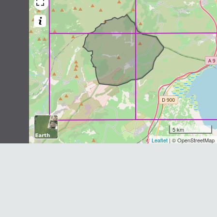
Pipistrelle commune
Pipistrellus pipistrellus
(Schreber,
1774)
26
observations
Dernière observation en
2011
Fiche espèce
Murin à oreilles échancrées
Myotis emarginatus
(É. Geoffroy
Saint-Hilaire, 1806)
24
observations
Dernière observation en
2024
Fiche espèce
5 km
Leaflet
| © OpenStreetMap
Molosse de Cestoni
Tadarida teniotis
(Rafinesque, 1814)
24
observations
Dernière observation en
2021
Fiche espèce
Pipistrelle de Kuhl
Pipistrellus kuhlii
(Natterer
in
Kuhl,