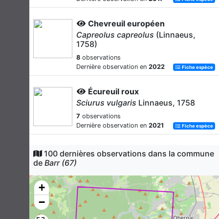
Chevreuil européen
Capreolus capreolus
(Linnaeus,
1758)
8
observations
Dernière observation en
2022
Fiche espèce
Écureuil roux
Sciurus vulgaris
Linnaeus, 1758
7
observations
Dernière observation en
2021
Fiche espèce
Cerf élaphe
100 dernières observations dans la commune
Cervus elaphus
Linnaeus, 1758
de
Barr (67)
5
observations
Dernière observation en
2021
+
Fiche espèce
−
Hérisson d'Europe