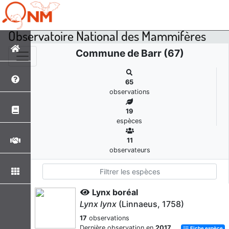
Observatoire National des Mammifères
Commune de Barr (67)
65
observations
19
espèces
11
observateurs
Lynx boréal
Lynx lynx
(Linnaeus, 1758)
17
observations
Dernière observation en
2017
Fiche espèce