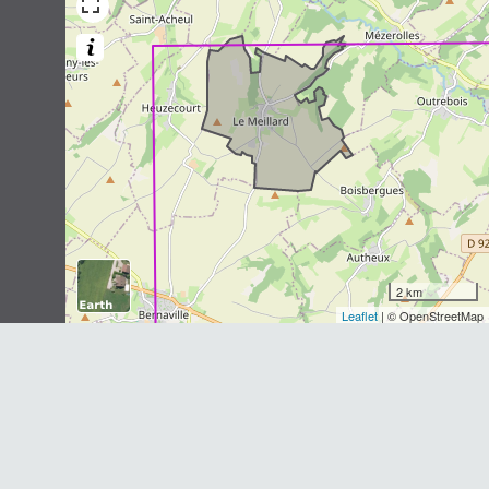
Talpa europaea
Linnaeus, 1758
2
observations
Dernière observation en
2017
Fiche espèce
Renard roux
Vulpes vulpes
(Linnaeus, 1758)
2
observations
Dernière observation en
2017
Fiche espèce
Sanglier
Sus scrofa
Linnaeus, 1758
2 km
Leaflet
| © OpenStreetMap
2
observations
Dernière observation en
2017
Fiche espèce
Écureuil roux
Sciurus vulgaris
Linnaeus, 1758
2
observations
Dernière observation en
2017
Fiche espèce