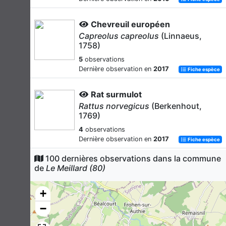
Chevreuil européen
Capreolus capreolus
(Linnaeus,
1758)
5
observations
Dernière observation en
2017
Fiche espèce
Rat surmulot
Rattus norvegicus
(Berkenhout,
1769)
4
observations
Dernière observation en
2017
Fiche espèce
100 dernières observations dans la commune
Blaireau européen
de
Le Meillard (80)
Meles meles
(Linnaeus, 1758)
3
observations
+
Dernière observation en
2017
Fiche espèce
−
Taupe d'Europe