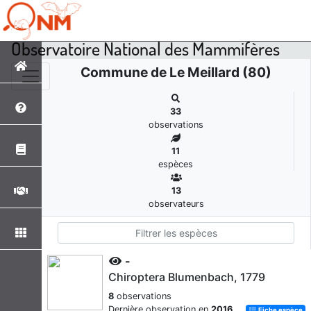
Observatoire National des Mammifères
Commune de Le Meillard (80)
33
observations
11
espèces
13
observateurs
-
Chiroptera Blumenbach, 1779
8
observations
Dernière observation en
2016
Fiche espèce