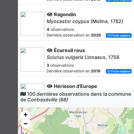
Ragondin
Myocastor coypus
(Molina, 1782)
4
observations
Dernière observation en
2020
Fiche espèce
Écureuil roux
Sciurus vulgaris
Linnaeus, 1758
3
observations
Dernière observation en
2019
Fiche espèce
Hérisson d'Europe
Erinaceus europaeus
Linnaeus, 1758
100 dernières observations dans la commune
de
Contrexéville (88)
2
observations
Dernière observation en
2019
Fiche espèce
+
Lièvre d'Europe
−
Lepus europaeus
Pallas, 1778