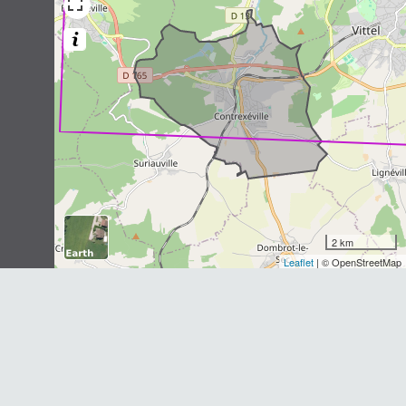
2
observations
Dernière observation en
2020
Fiche espèce
Crossope aquatique
Neomys fodiens
(Pennant, 1771)
1
observation
Dernière observation en
2019
Fiche espèce
Fouine
Martes foina
(Erxleben, 1777)
1
observation
2 km
Dernière observation en
2019
Fiche espèce
Leaflet
| © OpenStreetMap
Sanglier
Sus scrofa
Linnaeus, 1758
1
observation
Dernière observation en
2020
Fiche espèce
Chevreuil européen