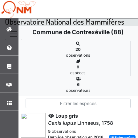
Observatoire National des Mammifères
Commune de Contrexéville (88)
20
observations
9
espèces
6
observateurs
Loup gris
Canis lupus
Linnaeus, 1758
5
observations
Dernière observation en
2016
Fiche espèce