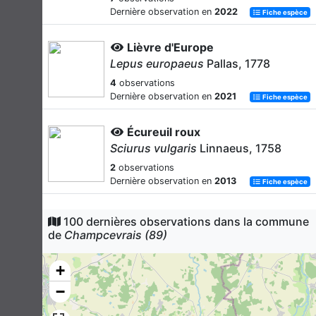
Dernière observation en
2022
Fiche espèce
Lièvre d'Europe
Lepus europaeus
Pallas, 1778
4
observations
Dernière observation en
2021
Fiche espèce
Écureuil roux
Sciurus vulgaris
Linnaeus, 1758
2
observations
Dernière observation en
2013
Fiche espèce
Ragondin
100 dernières observations dans la commune
Myocastor coypus
(Molina, 1782)
de
Champcevrais (89)
2
observations
Dernière observation en
2021
+
Fiche espèce
−
Sanglier