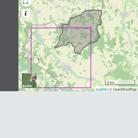
Sus scrofa
Linnaeus, 1758
1
observation
Dernière observation en
1985
Fiche espèce
5 km
Leaflet
| © OpenStreetMap