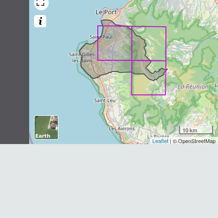
Dernière observation en
2013
Fiche espèce
Souris grise
Mus musculus
Linnaeus, 1758
14
observations
Dernière observation en
2019
Fiche espèce
Rat noir
Rattus rattus
(Linnaeus, 1758)
14
observations
Dernière observation en
2013
Fiche espèce
10 km
Leaflet
| © OpenStreetMap
Grande Pachyure
Suncus murinus
(Linnaeus, 1766)
11
observations
Dernière observation en
2016
Fiche espèce
Tenrec acaude
Tenrec ecaudatus
(Schreber, 1777)