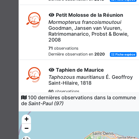
Petit Molosse de la Réunion
Mormopterus francoismoutoui
Goodman, Jansen van Vuuren,
Ratrimomanarico, Probst & Bowie,
2008
71
observations
Dernière observation en
2020
Fiche espèce
Taphien de Maurice
Taphozous mauritianus
É. Geoffroy
Saint-Hilaire, 1818
60
observations
100 dernières observations dans la commune
Dernière observation en
2019
Fiche espèce
de
Saint-Paul (97)
Rat surmulot
+
Rattus norvegicus
(Berkenhout,
1769)
−
36
observations