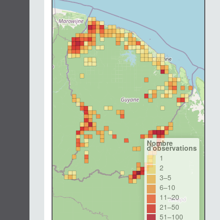
Nombre
d'observations
1
2
3–5
6–10
11–20
21–50
51–100