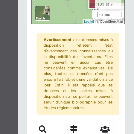
101 et +
2010
100 km
Nombre d'observations-m
Leaflet
| © OpenStreetMap
Avertissement :
les données mises à
disposition reflètent l’état
d’avancement des connaissances ou
la disponibilité des inventaires. Elles
ne peuvent en aucun cas être
considérées comme exhaustives. De
plus, toutes les données n’ont pas
encore fait l’objet d’une validation à ce
jour. Enfin, il est rappelé que les
données et les cartes mises à
disposition sur ce portail ne peuvent
servir d’unique bibliographie pour les
études réglementaires.