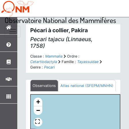
Observatoire National des Mammifères
Pécari à collier, Pakira
Pecari tajacu
(Linnaeus,
1758)
Classe :
Mammalia
Ordre :
Cetartiodactyla
Famille :
Tayassuidae
Genre :
Pecari
Observations
Atlas national (SFEPM/MNHN)
+
−