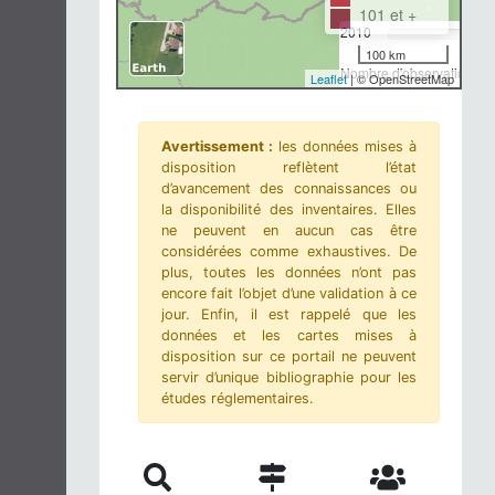
101 et +
2010
100 km
Nombre d'observations-m
Leaflet
| © OpenStreetMap
Avertissement :
les données mises à
disposition reflètent l’état
d’avancement des connaissances ou
la disponibilité des inventaires. Elles
ne peuvent en aucun cas être
considérées comme exhaustives. De
plus, toutes les données n’ont pas
encore fait l’objet d’une validation à ce
jour. Enfin, il est rappelé que les
données et les cartes mises à
disposition sur ce portail ne peuvent
servir d’unique bibliographie pour les
études réglementaires.