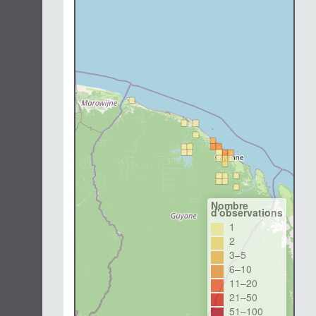
Nombre
d'observations
1
2
3–5
6–10
11–20
21–50
51–100