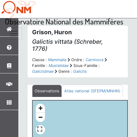
Observatoire National des Mammifères
Grison, Huron
Galictis vittata
(Schreber,
1776)
Classe :
Mammalia
Ordre :
Carnivora
Famille :
Mustelidae
Sous-Famille :
Galictidinae
Genre :
Galictis
Observations
Atlas national (SFEPM/MNHN)
+
−