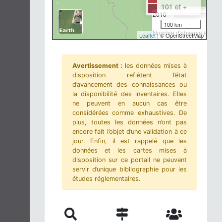
101 et +
2010
100 km
Nombre d'observations-m
Leaflet
| © OpenStreetMap
Avertissement :
les données mises à
disposition reflètent l’état
d’avancement des connaissances ou
la disponibilité des inventaires. Elles
ne peuvent en aucun cas être
considérées comme exhaustives. De
plus, toutes les données n’ont pas
encore fait l’objet d’une validation à ce
jour. Enfin, il est rappelé que les
données et les cartes mises à
disposition sur ce portail ne peuvent
servir d’unique bibliographie pour les
études réglementaires.