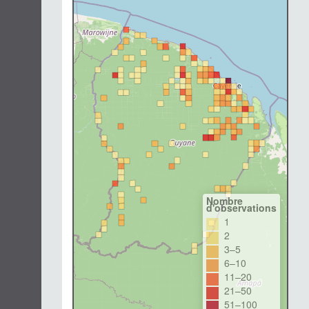
Nombre
d'observations
1
2
3–5
6–10
11–20
21–50
51–100