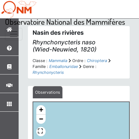
Observatoire National des Mammifères
Nasin des rivières
Rhynchonycteris naso
(Wied-Neuwied, 1820)
Classe :
Mammalia
Ordre :
Chiroptera
Famille :
Emballonuridae
Genre :
Rhynchonycteris
Observations
+
−