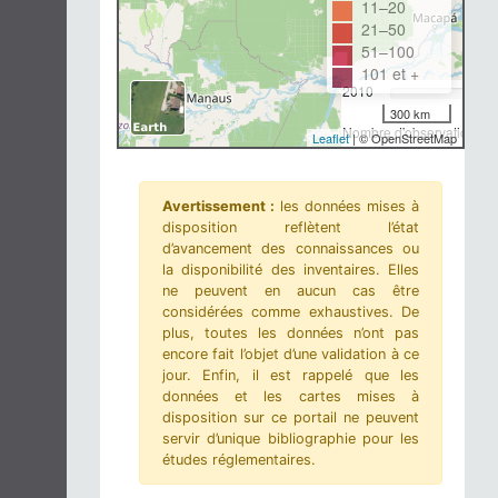
11–20
21–50
51–100
101 et +
2010
300 km
Nombre d'observations-m
Leaflet
| © OpenStreetMap
Avertissement :
les données mises à
disposition reflètent l’état
d’avancement des connaissances ou
la disponibilité des inventaires. Elles
ne peuvent en aucun cas être
considérées comme exhaustives. De
plus, toutes les données n’ont pas
encore fait l’objet d’une validation à ce
jour. Enfin, il est rappelé que les
données et les cartes mises à
disposition sur ce portail ne peuvent
servir d’unique bibliographie pour les
études réglementaires.