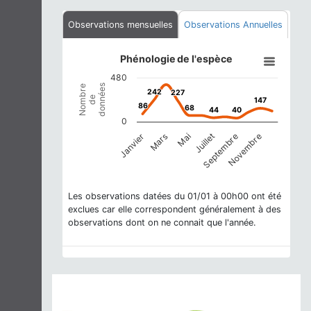
Observations mensuelles
Observations Annuelles
Phénologie de l'espèce
Phénologie de l'espèce
Line chart with 12 data points.
480
View as data table, Phénologie de l'espèce
données
Nombre
242
242
227
227
The chart has 1 X axis displaying categories.
de
147
147
86
86
68
68
44
44
40
40
The chart has 1 Y axis displaying Nombre de données. Dat
0
Mai
Novembre
Mars
Septembre
Janvier
Juillet
End of interactive chart.
Les observations datées du 01/01 à 00h00 ont été
exclues car elle correspondent généralement à des
observations dont on ne connait que l'année.