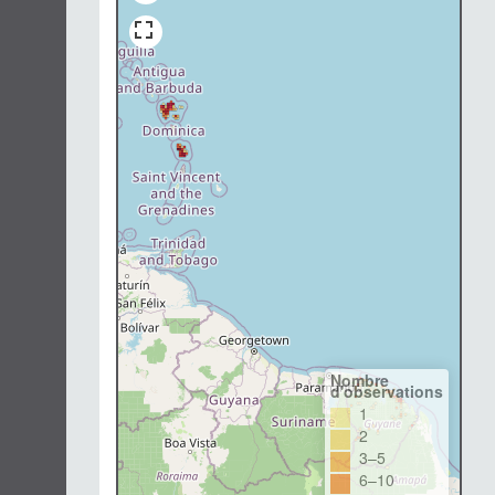
Nombre
d'observations
1
2
3–5
6–10