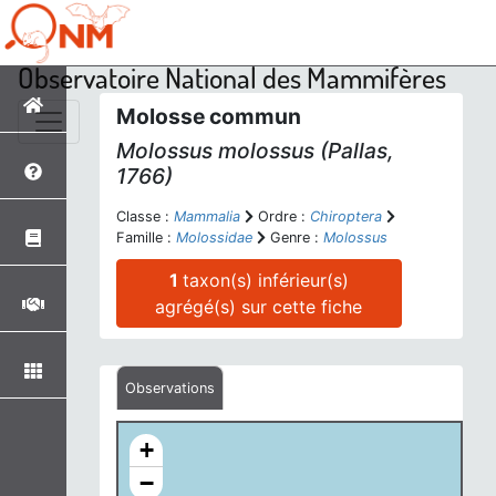
Observatoire National des Mammifères
Molosse commun
Molossus molossus
(Pallas,
1766)
Classe :
Mammalia
Ordre :
Chiroptera
Famille :
Molossidae
Genre :
Molossus
1
taxon(s) inférieur(s)
agrégé(s) sur cette fiche
Observations
+
−