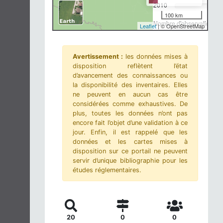
2010
100 km
Nombre d'observations-m
Leaflet
| © OpenStreetMap
Avertissement :
les données mises à
disposition reflètent l’état
d’avancement des connaissances ou
la disponibilité des inventaires. Elles
ne peuvent en aucun cas être
considérées comme exhaustives. De
plus, toutes les données n’ont pas
encore fait l’objet d’une validation à ce
jour. Enfin, il est rappelé que les
données et les cartes mises à
disposition sur ce portail ne peuvent
servir d’unique bibliographie pour les
études réglementaires.
20
0
0