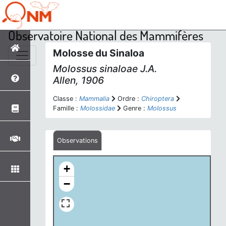
Observatoire National des Mammifères
Molosse du Sinaloa
Molossus sinaloae
J.A.
Allen, 1906
Classe :
Mammalia
Ordre :
Chiroptera
Famille :
Molossidae
Genre :
Molossus
Observations
+
−