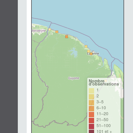
Nombre
d'observations
1
2
3–5
6–10
11–20
21–50
51–100
101 et +