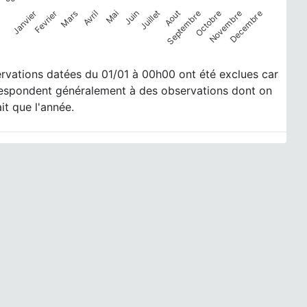
 has 1 Y axis displaying Nombre de données. Data ranges 
Janvier
Fevrier
Mars
Avril
Mai
Juin
Juillet
Aout
Septembre
Octobre
Novembre
Decembre
eractive chart.
rvations datées du 01/01 à 00h00 ont été exclues car
respondent généralement à des observations dont on
it que l'année.