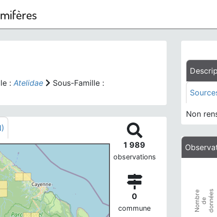
mmifères
Descrip
le :
Atelidae
Sous-Famille :
Source
Non ren
N)
1 989
Observat
observations
Phénologi
Line chart
View as 
données
Nombre
0
de
The chart
commune