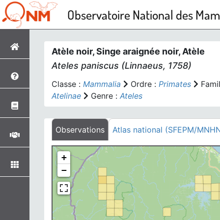
Observatoire National des Ma
Atèle noir, Singe araignée noir, Atèle
Ateles paniscus
(Linnaeus, 1758)
Classe :
Mammalia
Ordre :
Primates
Famil
Atelinae
Genre :
Ateles
Observations
Atlas national (SFEPM/MNH
+
−