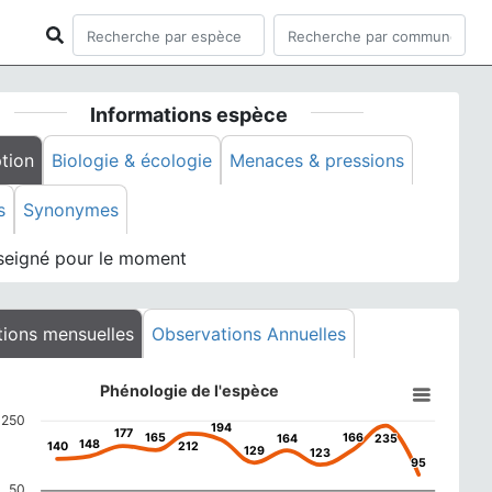
Informations espèce
tion
Biologie & écologie
Menaces & pressions
s
Synonymes
seigné pour le moment
ions mensuelles
Observations Annuelles
e de l'espèce
Phénologie de l'espèce
 with 12 data points.
250
194
194
177
177
data table, Phénologie de l'espèce
165
165
166
166
164
164
235
235
148
148
140
140
212
212
129
129
123
123
95
95
 has 1 X axis displaying categories.
50