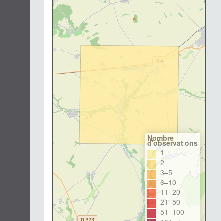
Nombre
d'observations
1
2
3–5
6–10
11–20
21–50
51–100