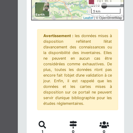
101 et +
2010
5 km
Nombre d'observations-m
Leaflet
| © OpenStreetMap
Avertissement :
les données mises à
disposition reflètent l’état
d’avancement des connaissances ou
la disponibilité des inventaires. Elles
ne peuvent en aucun cas être
considérées comme exhaustives. De
plus, toutes les données n’ont pas
encore fait l’objet d’une validation à ce
jour. Enfin, il est rappelé que les
données et les cartes mises à
disposition sur ce portail ne peuvent
servir d’unique bibliographie pour les
études réglementaires.
1
0
0