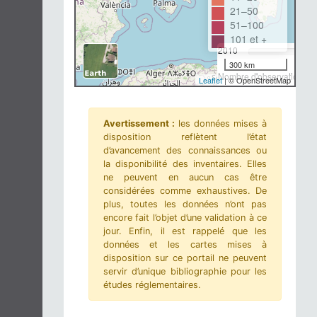
21–50
51–100
101 et +
2010
300 km
Nombre d'observations-m
Leaflet
| © OpenStreetMap
Avertissement :
les données mises à
disposition reflètent l’état
d’avancement des connaissances ou
la disponibilité des inventaires. Elles
ne peuvent en aucun cas être
considérées comme exhaustives. De
plus, toutes les données n’ont pas
encore fait l’objet d’une validation à ce
jour. Enfin, il est rappelé que les
données et les cartes mises à
disposition sur ce portail ne peuvent
servir d’unique bibliographie pour les
études réglementaires.