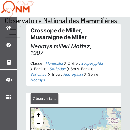
Observatoire National des Mammifères
Crossope de Miller,
Musaraigne de Miller
Neomys milleri
Mottaz,
1907
Classe :
Mammalia
Ordre :
Eulipotyphla
Famille :
Soricidae
Sous-Famille :
Soricinae
Tribu :
Nectogalini
Genre :
Neomys
Observations
+
−