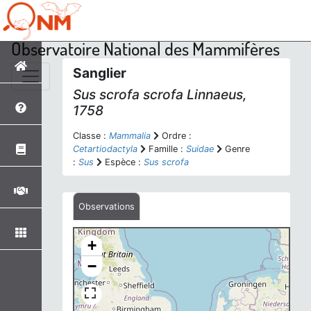
Observatoire National des Mammifères
Sanglier
Sus scrofa scrofa
Linnaeus,
1758
Classe :
Mammalia
Ordre :
Cetartiodactyla
Famille :
Suidae
Genre
:
Sus
Espèce :
Sus scrofa
Observations
+
−