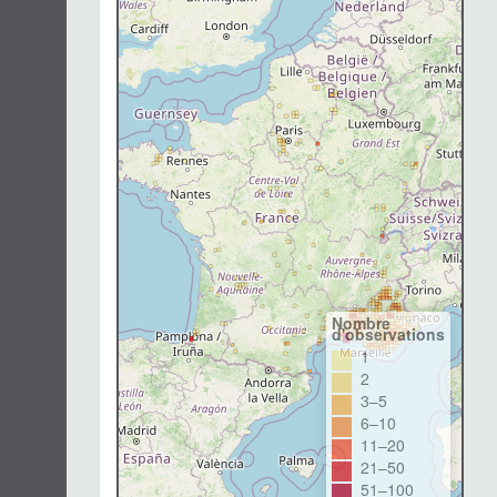
Nombre
d'observations
1
2
3–5
6–10
11–20
21–50
51–100