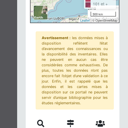
101 et +
2010
300 km
Nombre d'observations-m
Leaflet
| © OpenStreetMap
Avertissement :
les données mises à
disposition reflètent l’état
d’avancement des connaissances ou
la disponibilité des inventaires. Elles
ne peuvent en aucun cas être
considérées comme exhaustives. De
plus, toutes les données n’ont pas
encore fait l’objet d’une validation à ce
jour. Enfin, il est rappelé que les
données et les cartes mises à
disposition sur ce portail ne peuvent
servir d’unique bibliographie pour les
études réglementaires.