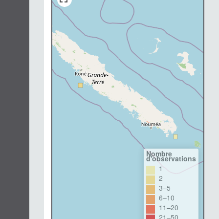
Nombre
d'observations
1
2
3–5
6–10
11–20
21–50