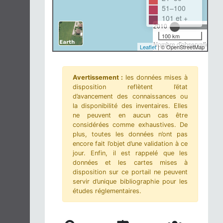
51–100
101 et +
2010
100 km
Nombre d'observations-m
Leaflet
| © OpenStreetMap
Avertissement :
les données mises à
disposition reflètent l’état
d’avancement des connaissances ou
la disponibilité des inventaires. Elles
ne peuvent en aucun cas être
considérées comme exhaustives. De
plus, toutes les données n’ont pas
encore fait l’objet d’une validation à ce
jour. Enfin, il est rappelé que les
données et les cartes mises à
disposition sur ce portail ne peuvent
servir d’unique bibliographie pour les
études réglementaires.