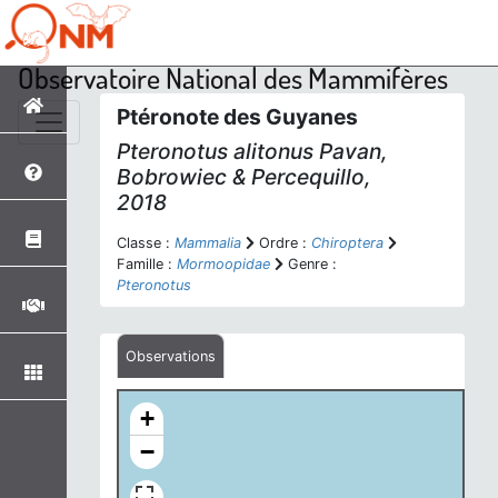
Observatoire National des Mammifères
Ptéronote des Guyanes
Pteronotus alitonus
Pavan,
Bobrowiec & Percequillo,
2018
Classe :
Mammalia
Ordre :
Chiroptera
Famille :
Mormoopidae
Genre :
Pteronotus
Observations
+
−