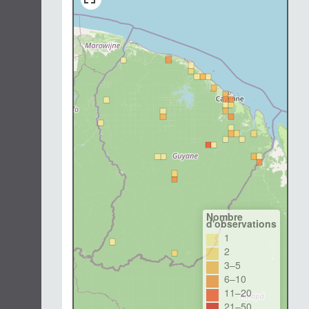
Nombre
d'observations
1
2
3–5
6–10
11–20
21–50