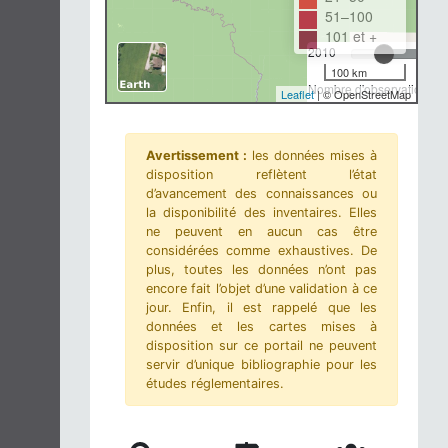
51–100
101 et +
2010
100 km
Nombre d'observations-m
Leaflet
| © OpenStreetMap
Avertissement :
les données mises à
disposition reflètent l’état
d’avancement des connaissances ou
la disponibilité des inventaires. Elles
ne peuvent en aucun cas être
considérées comme exhaustives. De
plus, toutes les données n’ont pas
encore fait l’objet d’une validation à ce
jour. Enfin, il est rappelé que les
données et les cartes mises à
disposition sur ce portail ne peuvent
servir d’unique bibliographie pour les
études réglementaires.