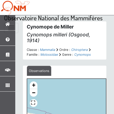
Observatoire National des Mammifères
Cynomope de Miller
Cynomops milleri
(Osgood,
1914)
Classe :
Mammalia
Ordre :
Chiroptera
Famille :
Molossidae
Genre :
Cynomops
Observations
+
−