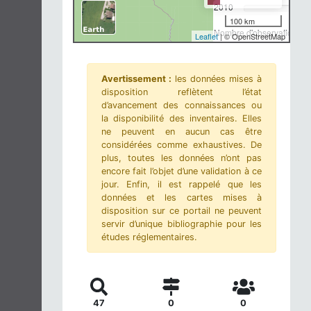
2010
100 km
Nombre d'observations-m
Leaflet
| © OpenStreetMap
Avertissement :
les données mises à
disposition reflètent l’état
d’avancement des connaissances ou
la disponibilité des inventaires. Elles
ne peuvent en aucun cas être
considérées comme exhaustives. De
plus, toutes les données n’ont pas
encore fait l’objet d’une validation à ce
jour. Enfin, il est rappelé que les
données et les cartes mises à
disposition sur ce portail ne peuvent
servir d’unique bibliographie pour les
études réglementaires.
47
0
0