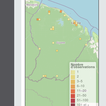
Nombre
d'observations
1
2
3–5
6–10
11–20
21–50
51–100
101 et +