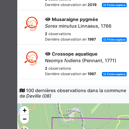
Dernière observation en
2019
Fiche espèce
Musaraigne pygmée
Sorex minutus
Linnaeus, 1766
2
observations
Dernière observation en
1987
Fiche espèce
Crossope aquatique
Neomys fodiens
(Pennant, 1771)
2
observations
Dernière observation en
1987
Fiche espèce
Crocidure musette
100 dernières observations dans la commune
Crocidura russula
(Hermann, 1780)
de
Deville (08)
2
observations
Dernière observation en
1987
+
Fiche espèce
−
Campagnol roussâtre