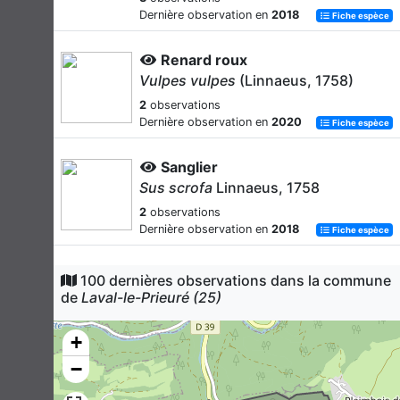
Dernière observation en
2018
Fiche espèce
Renard roux
Vulpes vulpes
(Linnaeus, 1758)
2
observations
Dernière observation en
2020
Fiche espèce
Sanglier
Sus scrofa
Linnaeus, 1758
2
observations
Dernière observation en
2018
Fiche espèce
Martre des pins
100 dernières observations dans la commune
Martes martes
(Linnaeus, 1758)
de
Laval-le-Prieuré (25)
1
observation
Dernière observation en
2018
+
Fiche espèce
−
Chevreuil européen