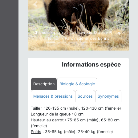
Previous
Next
Chamois - portrait de chevreau © Jean-Philippe
Telmon - Parc national des Ecrins
Informations espèce
Description
Biologie & écologie
Menaces & pressions
Sources
Synonymes
Taille
: 120-135 cm (mâle), 120-130 cm (femelle)
Longueur de la queue
: 8 cm
Hauteur au garrot
: 75-85 cm (mâle), 65-80 cm
(femelle)
Poids
: 35-65 kg (mâle), 25-40 kg (femelle)