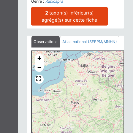
Genre :
Rupicapra
2
taxon(s) inférieur(s)
agrégé(s) sur cette fiche
Observations
Atlas national (SFEPM/MNHN)
+
−