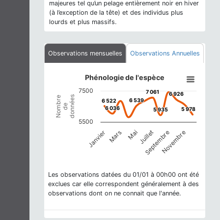
majeures tel qu’un pelage entièrement noir en hiver
(à l’exception de la tête) et des individus plus
lourds et plus massifs.
Observations mensuelles
Observations Annuelles
Phénologie de l'espèce
Phénologie de l'espèce
Line chart with 12 data points.
7500
7 061
7 061
6 926
6 926
View as data table, Phénologie de l'espèce
données
Nombre
6 539
6 539
6 522
6 522
The chart has 1 X axis displaying categories.
de
6 036
6 036
5 978
5 978
5 935
5 935
The chart has 1 Y axis displaying Nombre de données. Da
5500
Mai
Novembre
Janvier
Juillet
Mars
Septembre
End of interactive chart.
Les observations datées du 01/01 à 00h00 ont été
exclues car elle correspondent généralement à des
observations dont on ne connait que l'année.