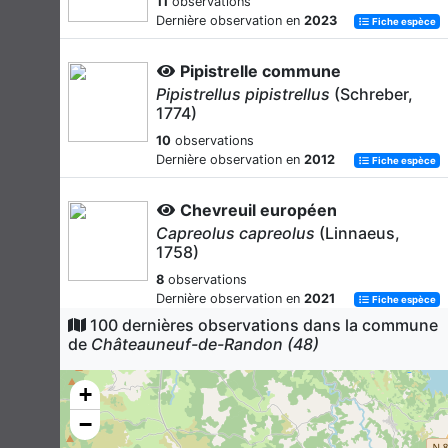
11
observations
Dernière observation en
2023
Fiche espèce
Pipistrelle commune
Pipistrellus pipistrellus
(Schreber,
1774)
10
observations
Dernière observation en
2012
Fiche espèce
Chevreuil européen
Capreolus capreolus
(Linnaeus,
1758)
8
observations
Dernière observation en
2021
Fiche espèce
100 dernières observations dans la commune
de
Châteauneuf-de-Randon (48)
Lièvre d'Europe
Lepus europaeus
Pallas, 1778
+
8
observations
Dernière observation en
2021
−
Fiche espèce