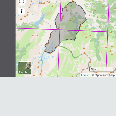
Pipistrellus pipistrellus
(Schreber,
1774)
2
observations
Dernière observation en
2014
Fiche espèce
Pipistrelle de Nathusius
Pipistrellus nathusii
(Keyserling &
Blasius, 1839)
2
observations
Dernière observation en
2014
Fiche espèce
Vespère de Savi
5 km
Hypsugo savii
(Bonaparte, 1837)
Leaflet
| © OpenStreetMap
2
observations
Dernière observation en
2014
Fiche espèce
Vespertilion bicolore
Vespertilio murinus
Linnaeus, 1758
2
observations
Dernière observation en
2014
Fiche espèce