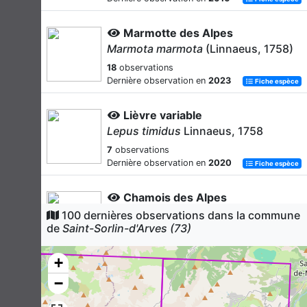
Marmotte des Alpes
Marmota marmota
(Linnaeus, 1758)
18
observations
Dernière observation en
2023
Fiche espèce
Lièvre variable
Lepus timidus
Linnaeus, 1758
7
observations
Dernière observation en
2020
Fiche espèce
Chamois des Alpes
Rupicapra rupicapra
(Linnaeus,
100 dernières observations dans la commune
1758)
de
Saint-Sorlin-d'Arves (73)
4
observations
Dernière observation en
2021
+
Fiche espèce
−
Pipistrelle commune