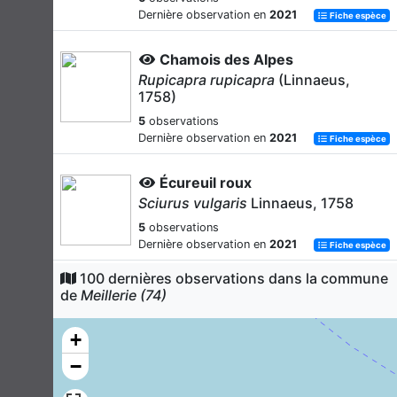
Dernière observation en
2021
Fiche espèce
Chamois des Alpes
Rupicapra rupicapra
(Linnaeus,
1758)
5
observations
Dernière observation en
2021
Fiche espèce
Écureuil roux
Sciurus vulgaris
Linnaeus, 1758
5
observations
Dernière observation en
2021
Fiche espèce
100 dernières observations dans la commune
Pipistrelle commune
de
Meillerie (74)
Pipistrellus pipistrellus
(Schreber,
1774)
+
2
observations
−
Dernière observation en
2016
Fiche espèce