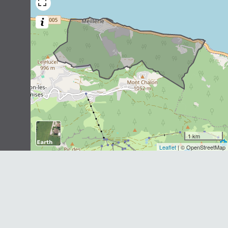
Blaireau européen
Meles meles
(Linnaeus, 1758)
2
observations
Dernière observation en
2016
Fiche espèce
Cerf élaphe
Cervus elaphus
Linnaeus, 1758
2
observations
Dernière observation en
2016
Fiche espèce
Lièvre d'Europe
1 km
Lepus europaeus
Pallas, 1778
Leaflet
| © OpenStreetMap
2
observations
Dernière observation en
2016
Fiche espèce
Sérotine commune
Eptesicus serotinus
(Schreber, 1774)
1
observation
Dernière observation en
2016
Fiche espèce