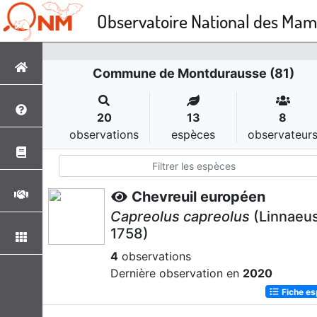
Observatoire National des Ma
Commune de Montdurausse (81)
20
13
8
observations
espèces
observateur
Chevreuil européen
Capreolus capreolus
(Linnaeus
1758)
4
observations
Dernière observation en
2020
Fiche e