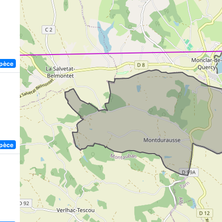
spèce
spèce