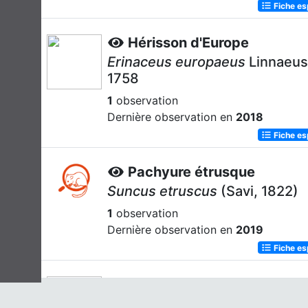
Fiche e
Hérisson d'Europe
Erinaceus europaeus
Linnaeus
1758
1
observation
Dernière observation en
2018
Fiche e
Pachyure étrusque
Suncus etruscus
(Savi, 1822)
1
observation
Dernière observation en
2019
Fiche e
Renard roux
Vulpes vulpes
(Linnaeus, 1758