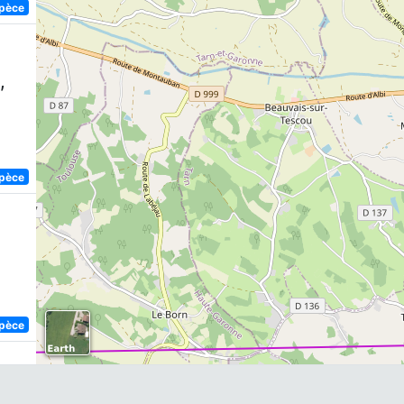
spèce
,
spèce
spèce
)