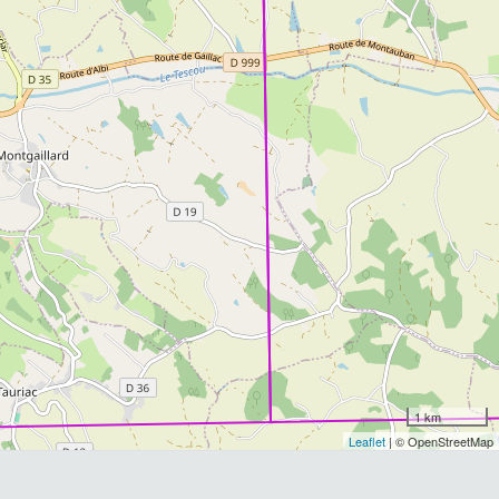
1 km
Leaflet
| © OpenStreetMap