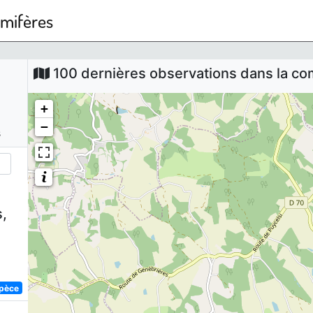
mmifères
100 dernières observations dans la 
+
−
s
,
spèce