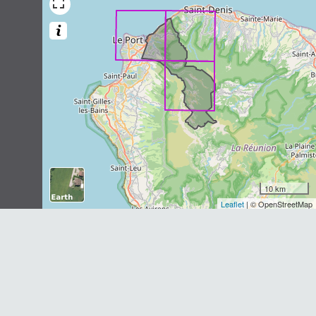
Cerf de Java
Rusa timorensis russa
(Müller &
Schlegel, 1845)
4
observations
Dernière observation en
2019
Fiche espèce
Taphien de Maurice
Taphozous mauritianus
É. Geoffroy
Saint-Hilaire, 1818
2
observations
Dernière observation en
2016
Fiche espèce
10 km
Leaflet
| © OpenStreetMap
Lièvre indien
Lepus nigricollis
Cuvier, 1823
2
observations
Dernière observation en
2016
Fiche espèce
Rusa de Timor
Rusa timorensis
(de Blainville, 1822)