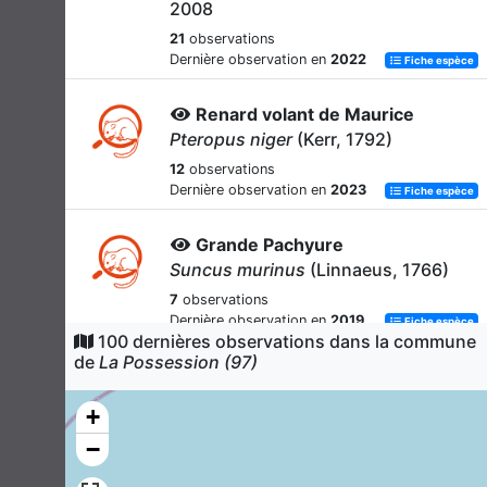
2008
21
observations
Dernière observation en
2022
Fiche espèce
Renard volant de Maurice
Pteropus niger
(Kerr, 1792)
12
observations
Dernière observation en
2023
Fiche espèce
Grande Pachyure
Suncus murinus
(Linnaeus, 1766)
7
observations
Dernière observation en
2019
Fiche espèce
100 dernières observations dans la commune
de
La Possession (97)
Tenrec acaude
Tenrec ecaudatus
(Schreber, 1777)
+
6
observations
−
Dernière observation en
2020
Fiche espèce