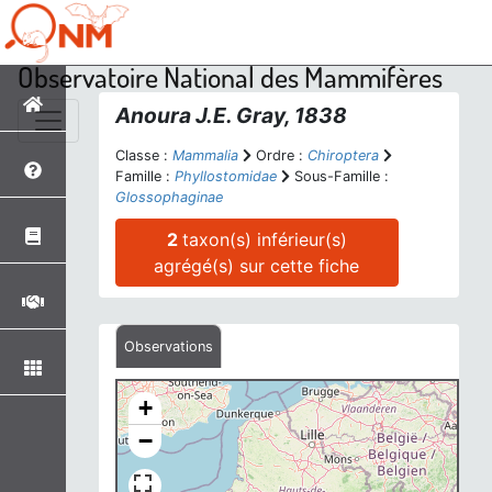
Observatoire National des Mammifères
Anoura
J.E. Gray, 1838
Classe :
Mammalia
Ordre :
Chiroptera
Famille :
Phyllostomidae
Sous-Famille :
Glossophaginae
2
taxon(s) inférieur(s)
agrégé(s) sur cette fiche
Observations
+
−