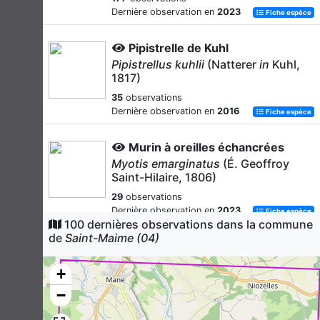
Dernière observation en
2023
Fiche espèce
Pipistrelle de Kuhl
Pipistrellus kuhlii
(Natterer
in
Kuhl,
1817)
35
observations
Dernière observation en
2016
Fiche espèce
Murin à oreilles échancrées
Myotis emarginatus
(É. Geoffroy
Saint-Hilaire, 1806)
29
observations
Dernière observation en
2023
Fiche espèce
100 dernières observations dans la commune
de
Saint-Maime (04)
Pipistrelle commune
Pipistrellus pipistrellus
(Schreber,
+
1774)
−
25
observations
Dernière observation en
2015
Fiche espèce