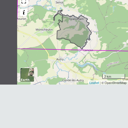
1
observation
Dernière observation en
1987
Fiche espèce
Crocidure leucode
Crocidura leucodon
(Hermann, 1780)
1
observation
Dernière observation en
1987
Fiche espèce
Crocidure musette
Crocidura russula
(Hermann, 1780)
1
observation
2 km
Dernière observation en
1987
Fiche espèce
Leaflet
| © OpenStreetMap
Renard roux
Vulpes vulpes
(Linnaeus, 1758)
1
observation
Dernière observation en
1982
Fiche espèce
Martre des pins