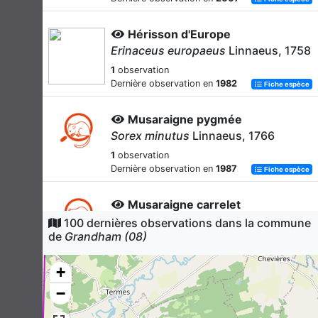
Hérisson d'Europe
Erinaceus europaeus
Linnaeus, 1758
1
observation
Dernière observation en
1982
Fiche espèce
Musaraigne pygmée
Sorex minutus
Linnaeus, 1766
1
observation
Dernière observation en
1987
Fiche espèce
Musaraigne carrelet
Sorex araneus
Linnaeus, 1758
100 dernières observations dans la commune
de
Grandham (08)
1
observation
Dernière observation en
1982
Fiche espèce
+
Crossope aquatique
−
Neomys fodiens
(Pennant, 1771)