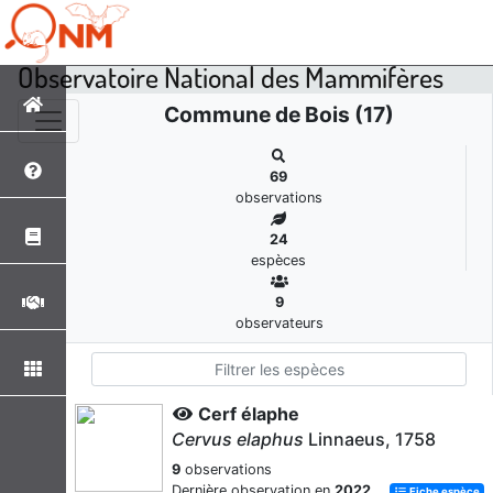
Observatoire National des Mammifères
Commune de Bois (17)
69
observations
24
espèces
9
observateurs
Cerf élaphe
Cervus elaphus
Linnaeus, 1758
9
observations
Dernière observation en
2022
Fiche espèce