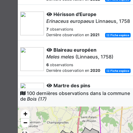
Hérisson d'Europe
Erinaceus europaeus
Linnaeus, 1758
7
observations
Dernière observation en
2021
Fiche espèce
Blaireau européen
Meles meles
(Linnaeus, 1758)
6
observations
Dernière observation en
2020
Fiche espèce
Martre des pins
Martes martes
(Linnaeus, 1758)
100 dernières observations dans la commune
de
Bois (17)
5
observations
Dernière observation en
2020
Fiche espèce
+
Chevreuil européen
−
Capreolus capreolus
(Linnaeus,