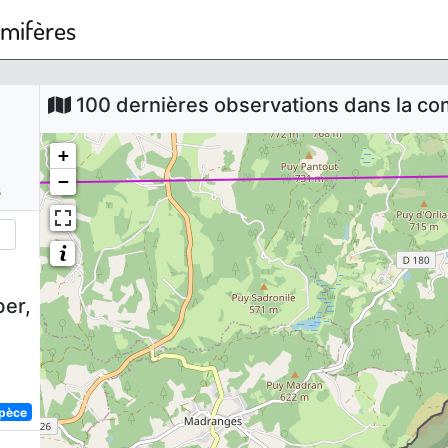
mmifères
100 dernières observations dans la 
+
−
s
er,
spèce