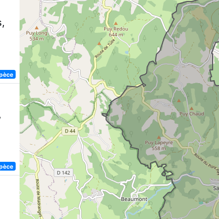
,
spèce
,
spèce