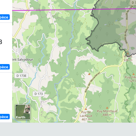
spèce
8
spèce
spèce