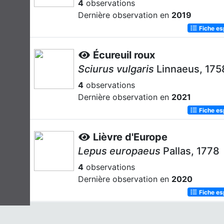
4
observations
Dernière observation en
2019
Fiche e
Écureuil roux
Sciurus vulgaris
Linnaeus, 175
4
observations
Dernière observation en
2021
Fiche e
Lièvre d'Europe
Lepus europaeus
Pallas, 1778
4
observations
Dernière observation en
2020
Fiche e
Pipistrelle de Kuhl