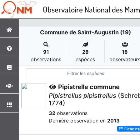
Observatoire National des Ma
Commune de Saint-Augustin (19)
91
28
18
observations
espèces
observateur
Pipistrelle commune
Pipistrellus pipistrellus
(Schreb
1774)
32
observations
Dernière observation en
2013
Fiche e