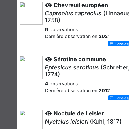
Chevreuil européen
Capreolus capreolus
(Linnaeus
1758)
6
observations
Dernière observation en
2021
Fiche e
Sérotine commune
Eptesicus serotinus
(Schreber
1774)
4
observations
Dernière observation en
2012
Fiche e
Noctule de Leisler
Nyctalus leisleri
(Kuhl, 1817)