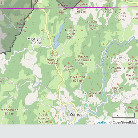
1 km
Leaflet
| © OpenStreetMap