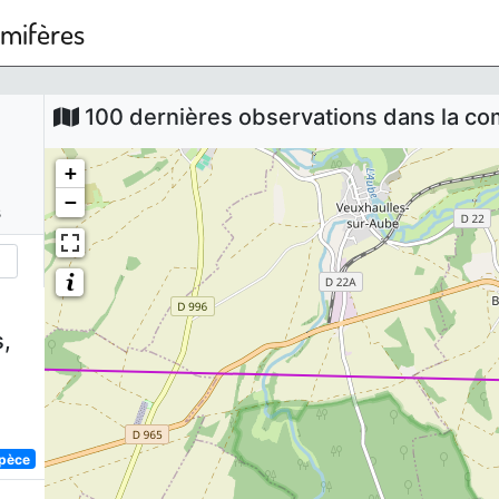
mmifères
100 dernières observations dans la 
+
−
s
,
spèce