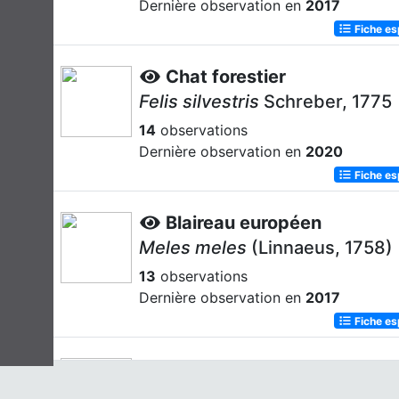
Dernière observation en
2017
Fiche e
Chat forestier
Felis silvestris
Schreber, 1775
14
observations
Dernière observation en
2020
Fiche e
Blaireau européen
Meles meles
(Linnaeus, 1758)
13
observations
Dernière observation en
2017
Fiche e
Renard roux
Vulpes vulpes
(Linnaeus, 1758