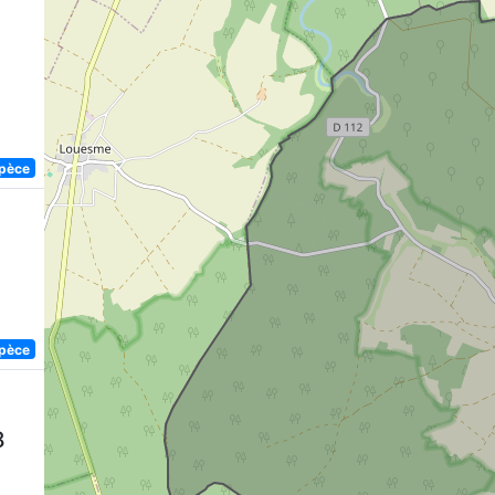
spèce
spèce
8