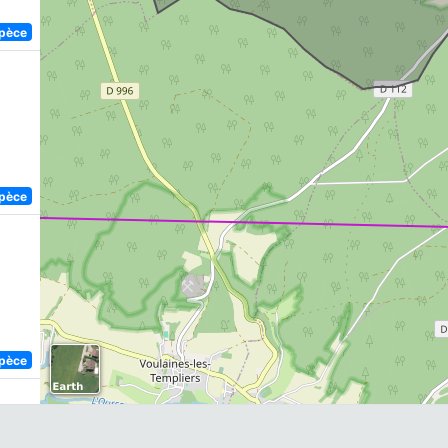
spèce
spèce
spèce
)