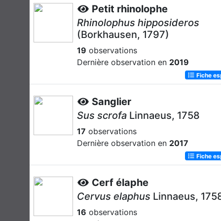
Petit rhinolophe
Rhinolophus hipposideros
(Borkhausen, 1797)
19
observations
Dernière observation en
2019
Fiche e
Sanglier
Sus scrofa
Linnaeus, 1758
17
observations
Dernière observation en
2017
Fiche e
Cerf élaphe
Cervus elaphus
Linnaeus, 175
16
observations