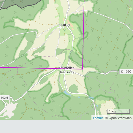
1 km
Leaflet
| © OpenStreetMap