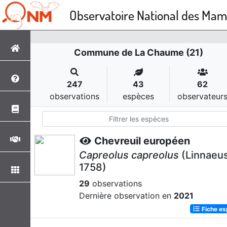
Observatoire National des Ma
Commune de La Chaume (21)
247
43
62
observations
espèces
observateur
Chevreuil européen
Capreolus capreolus
(Linnaeus
1758)
29
observations
Dernière observation en
2021
Fiche e