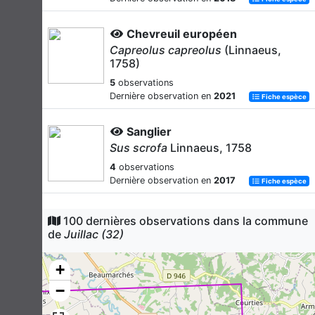
Chevreuil européen
Capreolus capreolus
(Linnaeus,
1758)
5
observations
Dernière observation en
2021
Fiche espèce
Sanglier
Sus scrofa
Linnaeus, 1758
4
observations
Dernière observation en
2017
Fiche espèce
Loutre d'Europe
100 dernières observations dans la commune
Lutra lutra
(Linnaeus, 1758)
de
Juillac (32)
2
observations
Dernière observation en
2018
+
Fiche espèce
−
Putois d'Europe