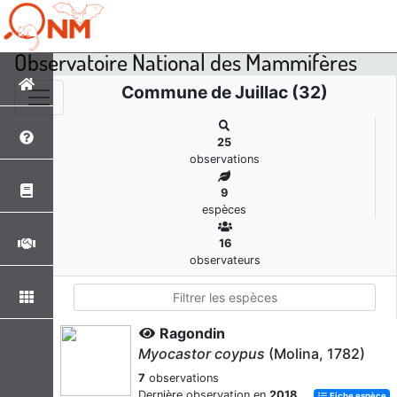
Observatoire National des Mammifères
Commune de Juillac (32)
25
observations
9
espèces
16
observateurs
Ragondin
Myocastor coypus
(Molina, 1782)
7
observations
Dernière observation en
2018
Fiche espèce