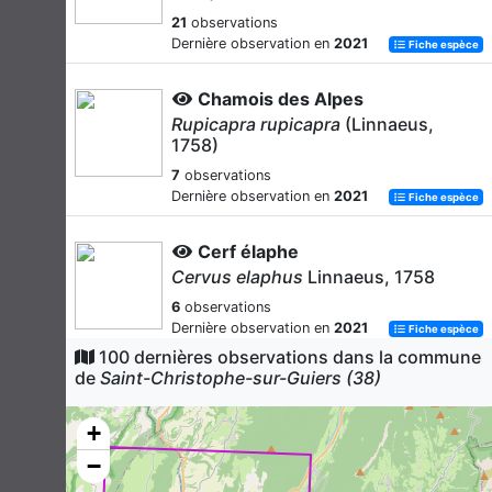
21
observations
Dernière observation en
2021
Fiche espèce
Chamois des Alpes
Rupicapra rupicapra
(Linnaeus,
1758)
7
observations
Dernière observation en
2021
Fiche espèce
Cerf élaphe
Cervus elaphus
Linnaeus, 1758
6
observations
Dernière observation en
2021
Fiche espèce
100 dernières observations dans la commune
de
Saint-Christophe-sur-Guiers (38)
Écureuil roux
Sciurus vulgaris
Linnaeus, 1758
+
6
observations
Dernière observation en
2021
−
Fiche espèce