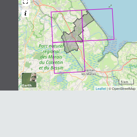
Capreolus capreolus
(Linnaeus,
1758)
4
observations
Dernière observation en
2024
Fiche espèce
Sérotine commune
Eptesicus serotinus
(Schreber, 1774)
1
observation
Dernière observation en
1983
Fiche espèce
Blaireau européen
Meles meles
(Linnaeus, 1758)
5 km
Leaflet
| © OpenStreetMap
1
observation
Dernière observation en
2021
Fiche espèce
Fouine
Martes foina
(Erxleben, 1777)
1
observation
Dernière observation en
1982
Fiche espèce