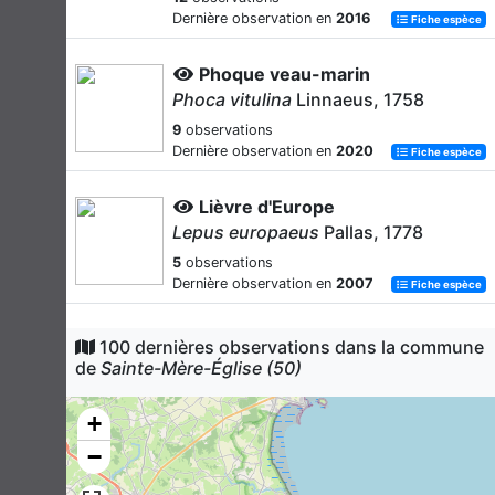
Dernière observation en
2016
Fiche espèce
Phoque veau-marin
Phoca vitulina
Linnaeus, 1758
9
observations
Dernière observation en
2020
Fiche espèce
Lièvre d'Europe
Lepus europaeus
Pallas, 1778
5
observations
Dernière observation en
2007
Fiche espèce
Hérisson d'Europe
100 dernières observations dans la commune
Erinaceus europaeus
Linnaeus, 1758
de
Sainte-Mère-Église (50)
4
observations
Dernière observation en
2019
+
Fiche espèce
−
Chevreuil européen