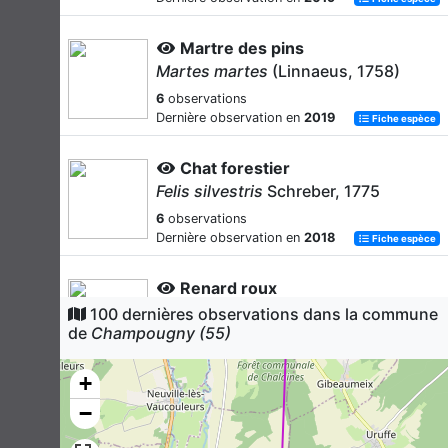
Martre des pins
Martes martes
(Linnaeus, 1758)
6
observations
Dernière observation en
2019
Fiche espèce
Chat forestier
Felis silvestris
Schreber, 1775
6
observations
Dernière observation en
2018
Fiche espèce
Renard roux
Vulpes vulpes
(Linnaeus, 1758)
100 dernières observations dans la commune
de
Champougny (55)
4
observations
Dernière observation en
2017
Fiche espèce
+
Belette d'Europe
−
Mustela nivalis
Linnaeus, 1766