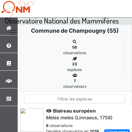
Observatoire National des Mammifères
Commune de Champougny (55)
58
observations
23
espèces
7
observateurs
Blaireau européen
Meles meles
(Linnaeus, 1758)
9
observations
Dernière observation en
2019
Fiche espèce