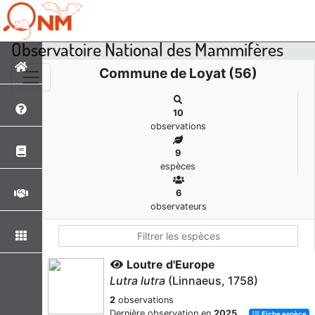
Observatoire National des Mammifères
Commune de Loyat (56)
10
observations
9
espèces
6
observateurs
Loutre d'Europe
Lutra lutra
(Linnaeus, 1758)
2
observations
Dernière observation en
2025
Fiche espèce