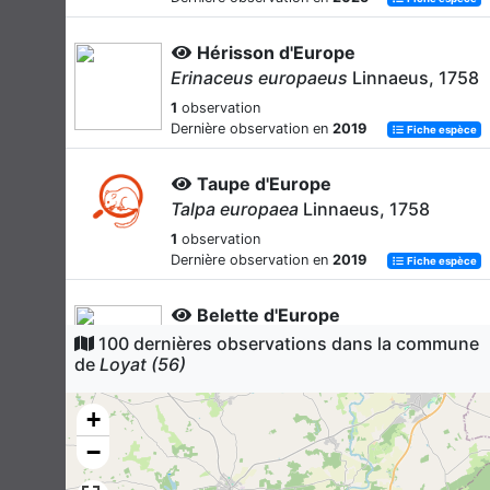
Hérisson d'Europe
Erinaceus europaeus
Linnaeus, 1758
1
observation
Dernière observation en
2019
Fiche espèce
Taupe d'Europe
Talpa europaea
Linnaeus, 1758
1
observation
Dernière observation en
2019
Fiche espèce
Belette d'Europe
Mustela nivalis
Linnaeus, 1766
100 dernières observations dans la commune
de
Loyat (56)
1
observation
Dernière observation en
2019
Fiche espèce
+
Sanglier
−
Sus scrofa
Linnaeus, 1758