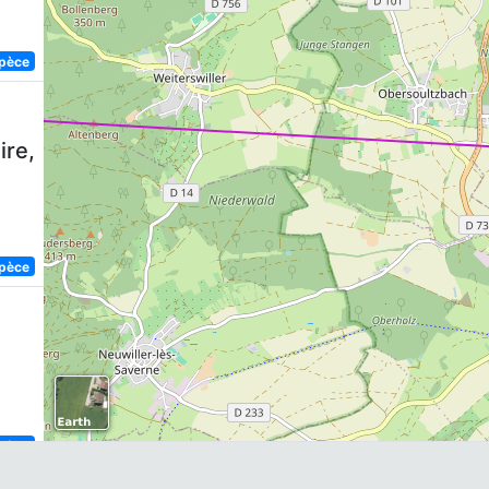
spèce
ire,
spèce
spèce