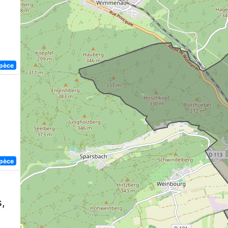
spèce
spèce
,