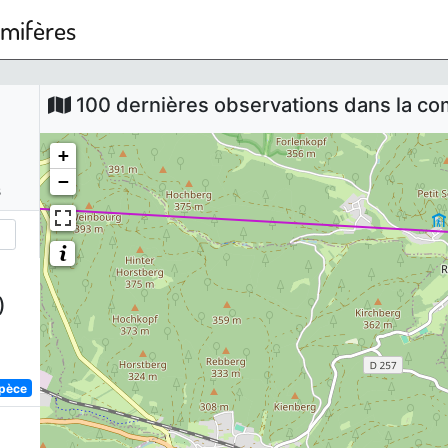
mmifères
100 dernières observations dans la 
+
−
s
)
spèce