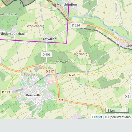
1 km
Leaflet
| © OpenStreetMap