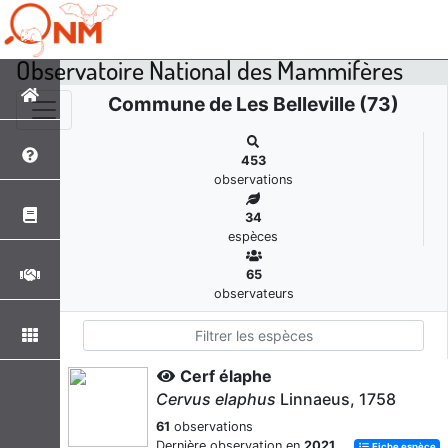
Observatoire National des Mammifères
Commune de Les Belleville (73)
453
observations
34
espèces
65
observateurs
Cerf élaphe
Cervus elaphus
Linnaeus, 1758
61
observations
Dernière observation en
2021
Fiche espèce