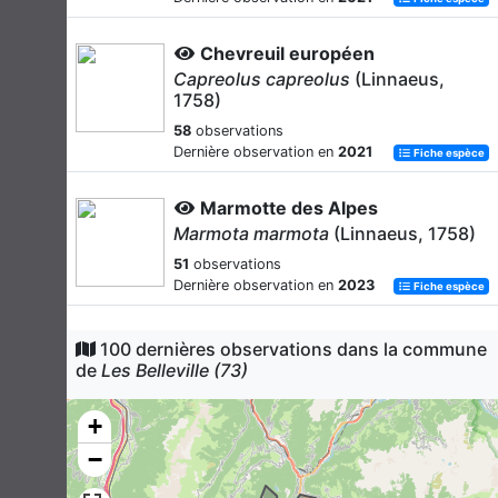
Chevreuil européen
Capreolus capreolus
(Linnaeus,
1758)
58
observations
Dernière observation en
2021
Fiche espèce
Marmotte des Alpes
Marmota marmota
(Linnaeus, 1758)
51
observations
Dernière observation en
2023
Fiche espèce
Chamois des Alpes
100 dernières observations dans la commune
Rupicapra rupicapra
(Linnaeus,
de
Les Belleville (73)
1758)
47
observations
+
Dernière observation en
2021
Fiche espèce
−
Bouquetin des Alpes